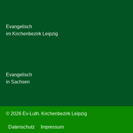
Evangelisch
im Kirchenbezirk Leipzig
Evangelisch
in Sachsen
© 2026 Ev-Luth. Kirchenbezirk Leipzig
Datenschutz
Impressum